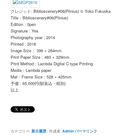
クレジット: Biblioscenery#06(Plinius) © Yoko Fukuoka
Title：Biblioscenery#06(Plinius)
Edition：0pen
Signature : Yes
Photography year : 2014
Printed : 2018
Image Size： 396 × 264mm
Print Paper Size：483 × 329mm
Print Method：Lambda Digital C-type Printing
Media：Lambda paper
Mat・Frame Size：528 × 425mm
予価 : 65,000円(額装込・税別)
以上
カテゴリー:
展示履歴
作成者:
Admin
パーマリンク