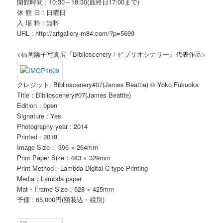
開館時間 : 10:30～18:30(最終日17:00まで)
休 館 日 : 日曜日
入 場 料 : 無料
URL : http://artgallery-m84.com/?p=5699
<福岡陽子写真展『Biblioscenery / ビブリオシナリー』代表作品>
クレジット: Biblioscenery#07(James Beattie) © Yoko Fukuoka
Title：Biblioscenery#07(James Beattie)
Edition：0pen
Signature : Yes
Photography year : 2014
Printed : 2018
Image Size： 396 × 264mm
Print Paper Size：483 × 329mm
Print Method：Lambda Digital C-type Printing
Media：Lambda paper
Mat・Frame Size：528 × 425mm
予価 : 65,000円(額装込・税別)