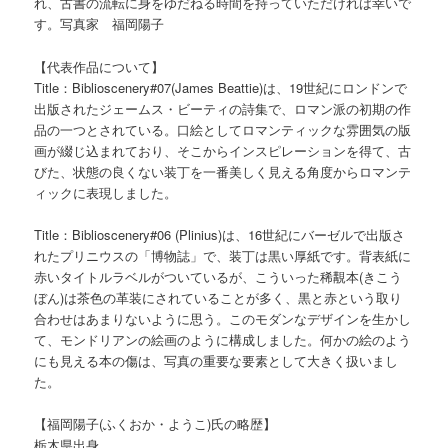
れ、古書の流転に身をゆだねる時間を持っていただければ幸いで
す。写真家 福岡陽子
【代表作品について】
Title：Biblioscenery#07(James Beattie)は、19世紀にロンドンで
出版されたジェームス・ビーティの詩集で、ロマン派の初期の作
品の一つとされている。口絵としてロマンティックな雰囲気の版
画が綴じ込まれており、そこからインスピレーションを得て、古
びた、状態の良くない装丁を一番美しく見える角度からロマンテ
ィックに表現しました。
Title：Biblioscenery#06 (Plinius)は、16世紀にバーゼルで出版さ
れたプリニウスの「博物誌」で、装丁は黒い厚紙です。背表紙に
赤いタイトルラベルがついているが、こういった稀覯本(きこう
ぼん)は茶色の革装にされていることが多く、黒と赤という取り
合わせはあまりないように思う。このモダンなデザインを生かし
て、モンドリアンの絵画のように構成しました。何かの絵のよう
にも見える本の傷は、写真の重要な要素として大きく扱いまし
た。
【福岡陽子(ふくおか・ようこ)氏の略歴】
栃木県出身