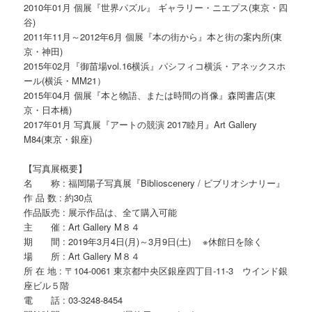
2010年01月 個展『世界パズル』 ギャラリー・ニエプス(東京・四
谷)
2011年11月～2012年6月 個展『本の街から』本と街の案内所(東
京・神田)
2015年02月『御苗場vol.16横浜』パシフィコ横浜・アネックスホ
ール(横浜・MM21）
2015年04月 個展『本と物語、または時間の肖像』森岡書店(東
京・日本橋)
2017年01月 写真展『アートの競演 2017睦月』Art Gallery
M84(東京・銀座)
【写真展概要】
名 称 : 福岡陽子写真展『Biblioscenery / ビブリオシナリー』
作 品 数 : 約30点
作品販売 : 展示作品は、全て購入可能
主 催 : Art Gallery M８４
期 間 : 2019年3月4日(月)～3月9日(土) ※休館日を除く
場 所 : Art Gallery M８４
所 在 地 : 〒104-0061 東京都中央区銀座四丁目-11-3 ウインド銀
座ビル５階
電 話 : 03-3248-8454