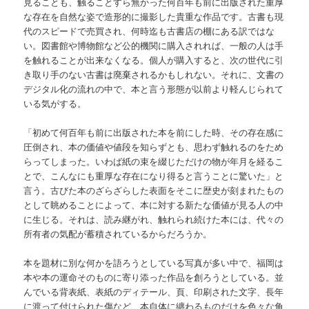
見ることも、触ることすら無かった何百年も前に出版された重厚
な存在を自然な姿で造形的に撮影した貴重な作品です。古書も現
代のスピードで売買され、何時迄も古書店の棚にある訳ではな
い。図書館や博物館など公的機関に購入されれば、一般の人は手
を触れることが出来なくなる。個人が購入すると、次の世代に引
き取り手のない古書は廃棄されるかもしれない。それに、文書の
デジタル化の流れの中で、本と言う形態が以前より軽んじられて
いる気がする。
「初めて何百年も前に出版された本を前にした時、その存在感に
圧倒され、本の価値や値段を知らずとも、思わず触れるのをため
らってしまった。いわば紙の束を綴じただけの物が年月を経るこ
とで、こんなにも重厚な存在になり得ると言うことに驚いた」と
言う。古びた本のざらざらした表面をそこに歴史が刻まれたもの
として眺めることによって、本に対する新たな価値が見る人の中
に生じる。それは、読み継がれ、触れられ続けた本には、代々の
所有者の気配が蓄積されているからだろうか。
本を題材に別な何かを語ろうとしている写真が多い中で、福岡は
本や本の運命そのものに寄り添った作品を創ろうとしている。並
んでいる背表紙、表紙のディテール、頁、印刷された文字、長年
に渡って付けられた傷など、本自体に纏わるものだけを色々な角