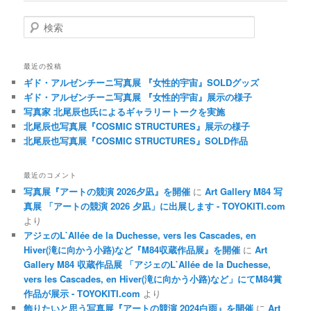
検索
最近の投稿
ギド・アルゼンチーニ写真展 『女性的宇宙』SOLDグッズ
ギド・アルゼンチーニ写真展 『女性的宇宙』展示の様子
写真家 北尾辰也氏によるギャラリートークを実施
北尾辰也写真展『COSMIC STRUCTURES』展示の様子
北尾辰也写真展『COSMIC STRUCTURES』SOLD作品
最近のコメント
写真展『アートの競演 2026夕凪』を開催
に
Art Gallery M84 写
真展 「アートの競演 2026 夕凪」に出展します - TOYOKITI.com
より
アジェのL`Allée de la Duchesse, vers les Cascades, en
Hiver(滝に向かう小路)など『M84収蔵作品展』を開催
に
Art
Gallery M84 収蔵作品展 「アジェのL`Allée de la Duchesse,
vers les Cascades, en Hiver(滝に向かう小路)など」にてM84賞
作品が展示 - TOYOKITI.com
より
飾りたいと思う写真展『アートの競演 2024白雨』を開催
に
Art