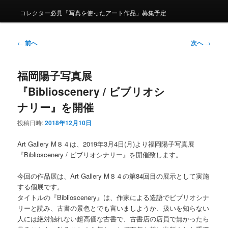
コレクター必見「写真を使ったアート作品」募集予定
投稿ナビゲーション
←
前へ
次へ
→
福岡陽子写真展
『Biblioscenery / ビブリオシ
ナリー』を開催
投稿日時:
2018年12月10日
Art Gallery M８４は、2019年3月4日(月)より福岡陽子写真展
『Biblioscenery / ビブリオシナリー』を開催致します。
今回の作品展は、Art Gallery M８４の第84回目の展示として実施
する個展です。
タイトルの『Biblioscenery』は、作家による造語でビブリオシナ
リーと読み、古書の景色とでも言いましようか、扱いを知らない
人には絶対触れない超高価な古書で、古書店の店員で無かったら