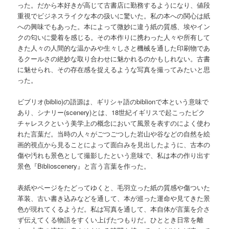
った。だから本好きが高じて古書店に勤務するようになり、値段
重視でビジネスライクな本の扱いに驚いた。私の本への関心は紙
への興味でもあった。本によって微妙に違う紙の質感、埃やイン
クの匂いに愛着を感じる。その本作りに携わった人々や所有して
きた人々の人間的な温かみや生々しさと機械を通した印刷物であ
るクールさの絶妙な取り合わせに魅かれるのかもしれない。古書
に魅せられ、その存在感を捉えるような写真を撮ってみたいと思
った。
ビブリオ(biblio)の語源は、ギリシャ語のbiblionで本という意味で
あり、シナリー(scenery)とは、18世紀イギリスで起こったピク
チャレスクという美学上の概念において風景を表すのによく使わ
れた言葉だ。当時の人々がごつごつした岩山や谷などの自然を絵
画的視点から見ることによって面白みを見出したように、古本の
傷や汚れも景色として撮影したという意味で、私は本の作り出す
景色『Biblioscenery』と言う言葉を作った。
表紙やページをたどってゆくと、毛羽立った紙の質感や傷ついた
革装、古い書き込みなどを通して、本が巡った運命や見てきた景
色が現れてくるようだ。私は写真を通して、本自体が言葉を介さ
ず伝えてくる物語をすくい上げたつもりだ。ひととき日常を離