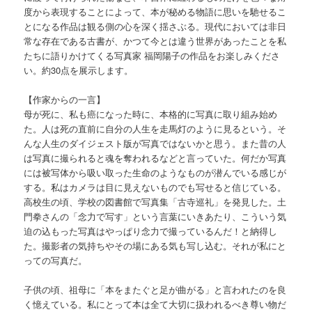
度から表現することによって、本が秘める物語に思いを馳せるこ
とになる作品は観る側の心を深く揺さぶる。現代においては非日
常な存在である古書が、かつて今とは違う世界があったことを私
たちに語りかけてくる写真家 福岡陽子の作品をお楽しみくださ
い。約30点を展示します。
【作家からの一言】
母が死に、私も癌になった時に、本格的に写真に取り組み始め
た。人は死の直前に自分の人生を走馬灯のように見るという。そ
んな人生のダイジェスト版が写真ではないかと思う。また昔の人
は写真に撮られると魂を奪われるなどと言っていた。何だか写真
には被写体から吸い取った生命のようなものが潜んでいる感じが
する。私はカメラは目に見えないものでも写せると信じている。
高校生の頃、学校の図書館で写真集「古寺巡礼」を発見した。土
門拳さんの「念力で写す」という言葉にいきあたり、こういう気
迫の込もった写真はやっぱり念力で撮っているんだ！と納得し
た。撮影者の気持ちやその場にある気も写し込む。それが私にと
っての写真だ。
子供の頃、祖母に「本をまたぐと足が曲がる」と言われたのを良
く憶えている。私にとって本は全て大切に扱われるべき尊い物だ