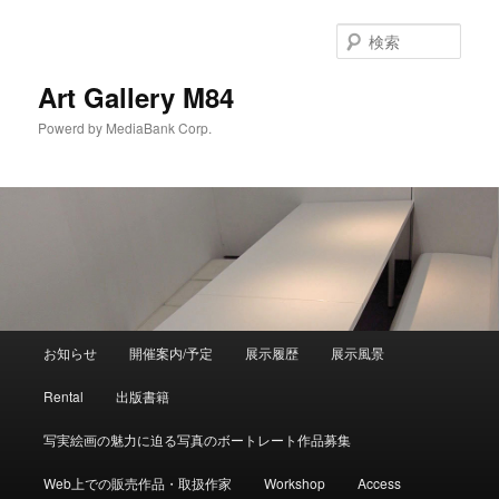
検
索
Art Gallery M84
Powerd by MediaBank Corp.
メインメニュー
お知らせ
開催案内/予定
展示履歴
展示風景
メインコンテンツへ移動
サブコンテンツへ移動
Rental
出版書籍
写実絵画の魅力に迫る写真のボートレート作品募集
Web上での販売作品・取扱作家
Workshop
Access