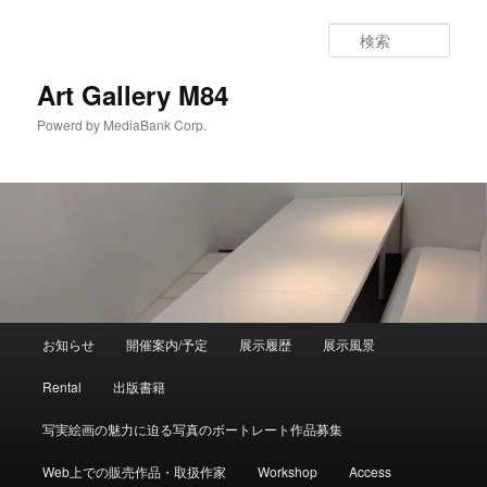
検
索
Art Gallery M84
Powerd by MediaBank Corp.
メインメニュー
お知らせ
開催案内/予定
展示履歴
展示風景
メインコンテンツへ移動
サブコンテンツへ移動
Rental
出版書籍
写実絵画の魅力に迫る写真のボートレート作品募集
Web上での販売作品・取扱作家
Workshop
Access