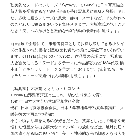
耽美的なヌードのシリーズ「Syzygy」で1985年に日本写真協会
新人賞を受賞するなど高い評価を受け写真界に颯爽と登場しまし
た。多岐に渡るシリーズは風景、静物、ヌードなど。その制作へ
のこだわりは観る側をいつも驚嘆させます。大坂寛氏の飽くこと
なき「美」への探求と意欲的な作家活動の最新作に迫ります。
※作品展の会場にて、来場者特典としてお持ち帰りできる小サイ
ズの作品を特別価格で販売(売れ切れの折はご容赦下さい)も行い
ます。5月18日(土)16:00～17:30に、作品展の会場にて、写真家
大坂寛氏による『ヌード』をテーマに作品解説など M84代表 橋
本正則とギャラリートークを予定しております。(先着15名、ギ
ャラリートーク実施中は入場制限を致します。)
【写真家】大坂寛(オオサカ・ヒロシ)氏
1956年 山形県寒河江市生まれ、幼少より東京で育つ
1981年 日本大学芸術学部写真学科卒業
現在: 日本写真家協会会員、日本大学芸術学部写真学科講師、大
阪芸術大学写真学科講師
小さい頃より星を見るのが好きだった。荒涼とした月の地形や崩
壊した恒星から出る膨大なエネルギーの放出などは、地球に届く
気の遠くなる時のあいだに、美しく神秘的な光の輝きとなり人を