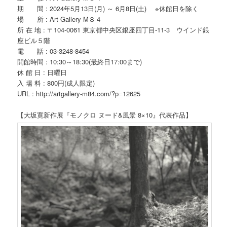
期 間 : 2024年5月13日(月) ～ 6月8日(土) ※休館日を除く
場 所 : Art Gallery M８４
所 在 地 : 〒104-0061 東京都中央区銀座四丁目-11-3 ウインド銀
座ビル５階
電 話 : 03-3248-8454
開館時間 : 10:30～18:30(最終日17:00まで)
休 館 日 : 日曜日
入 場 料 : 800円(成人限定)
URL : http://artgallery-m84.com/?p=12625
【大坂寛新作展『モノクロ ヌード&風景 8×10』代表作品】