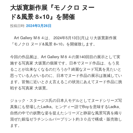
大坂寛新作展『モノクロ ヌー
ド&風景 8×10』を開催
投稿日時:
2024年3月26日
Art Gallery M８４は、 2024年5月13日(月)より大坂寛新作展
『モノクロ ヌード&風景 8×10』を開催致します。
今回の作品展は、Art Gallery M８４の第140回目の展示として実
施する写真家 大坂寛の個展です。日本でヌード作品は、もう見
ることが出来なくなるのだろうか? 綺麗なヌード写真を見たいと
思っている人がいるのに、日本でヌード作品の展示は激減してい
ます。皆無に近いとさえ言えるこの状況にあえてヌード作品に挑
戦する写真家 大坂寛。
ジョック・スタージス氏の日本人モデルとしてヌードシリーズ写
真集にも登場したLadka。ヒンディー語でBoyを意味するLadka、
自然の中での妖艶な姿を捉えたシリーズと静寂な風景写真を織り
混ぜた銀塩ゼラチンシルバープリント約３０点で構成・販売致し
ます。