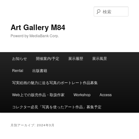
検
索
Art Gallery M84
Powerd by MediaBank Corp.
メインメニュー
お知らせ
開催案内/予定
展示履歴
展示風景
メインコンテンツへ移動
サブコンテンツへ移動
Rental
出版書籍
写実絵画の魅力に迫る写真のボートレート作品募集
Web上での販売作品・取扱作家
Workshop
Access
コレクター必見「写真を使ったアート作品」募集予定
月別アーカイブ:
2024年3月