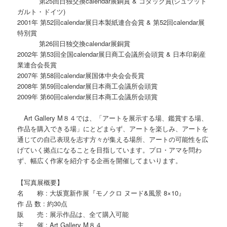
第25回日独交換calendar展銅賞 & コダック賞(シュツット
ガルト・ドイツ)
2001年 第52回calendar展日本製紙連合会賞 & 第52回calendar展
特別賞
第26回日独交換calendar展銅賞
2002年 第53回全国calendar展日商工会議所会頭賞 & 日本印刷産
業連合会長賞
2007年 第58回calendar展国体中央会会長賞
2008年 第59回calendar展日本商工会議所会頭賞
2009年 第60回calendar展日本商工会議所会頭賞
Art Gallery M８４では、「アートを展示する場、鑑賞する場、
作品を購入できる場」にとどまらず、アートを楽しみ、アートを
通じての自己表現を志す方々が集える場所、アートの可能性を広
げていく拠点になることを目指しています。プロ・アマを問わ
ず、幅広く作家を紹介する企画を開催してまいります。
【写真展概要】
名 称 : 大坂寛新作展『モノクロ ヌード&風景 8×10』
作 品 数 : 約30点
販 売 : 展示作品は、全て購入可能
主 催 : Art Gallery M８４