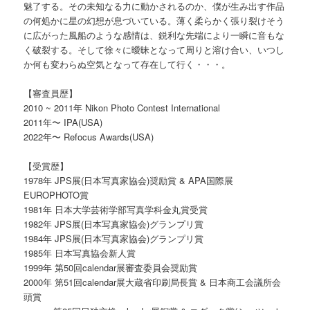
魅了する。その未知なる力に動かされるのか、僕が生み出す作品
の何処かに星の幻想が息づいている。薄く柔らかく張り裂けそう
に広がった風船のような感情は、鋭利な先端により一瞬に音もな
く破裂する。そして徐々に曖昧となって周りと溶け合い、いつし
か何も変わらぬ空気となって存在して行く・・・。
【審査員歴】
2010 ~ 2011年 Nikon Photo Contest International
2011年〜 IPA(USA)
2022年〜 Refocus Awards(USA)
【受賞歴】
1978年 JPS展(日本写真家協会)奨励賞 & APA国際展
EUROPHOTO賞
1981年 日本大学芸術学部写真学科金丸賞受賞
1982年 JPS展(日本写真家協会)グランプリ賞
1984年 JPS展(日本写真家協会)グランプリ賞
1985年 日本写真協会新人賞
1999年 第50回calendar展審査委員会奨励賞
2000年 第51回calendar展大蔵省印刷局長賞 & 日本商工会議所会
頭賞