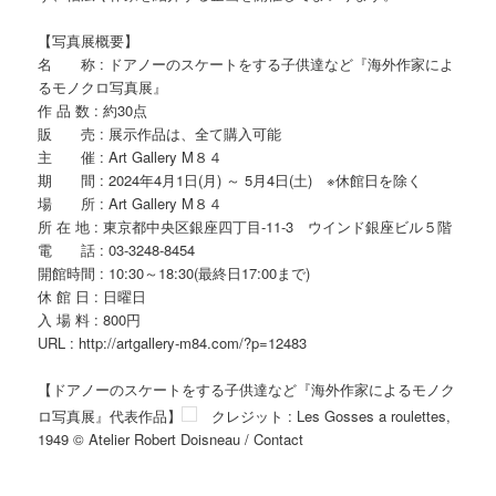
【写真展概要】
名 称 : ドアノーのスケートをする子供達など『海外作家によ
るモノクロ写真展』
作 品 数 : 約30点
販 売 : 展示作品は、全て購入可能
主 催 : Art Gallery M８４
期 間 : 2024年4月1日(月) ～ 5月4日(土) ※休館日を除く
場 所 : Art Gallery M８４
所 在 地 : 東京都中央区銀座四丁目-11-3 ウインド銀座ビル５階
電 話 : 03-3248-8454
開館時間 : 10:30～18:30(最終日17:00まで)
休 館 日 : 日曜日
入 場 料 : 800円
URL : http://artgallery-m84.com/?p=12483
【ドアノーのスケートをする子供達など『海外作家によるモノク
ロ写真展』代表作品】
クレジット : Les Gosses a roulettes,
1949 © Atelier Robert Doisneau / Contact