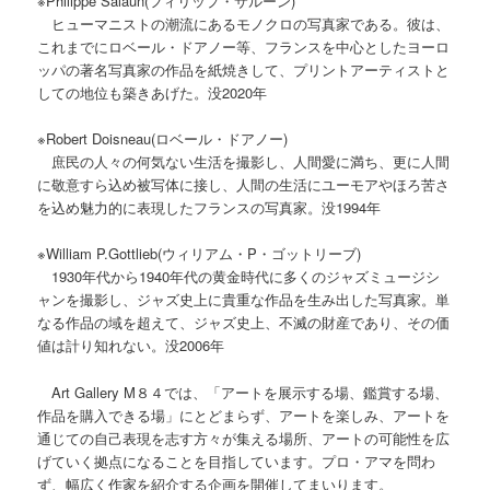
※Philippe Salaün(フィリップ・サルーン)
ヒューマニストの潮流にあるモノクロの写真家である。彼は、
これまでにロベール・ドアノー等、フランスを中心としたヨーロ
ッパの著名写真家の作品を紙焼きして、プリントアーティストと
しての地位も築きあげた。没2020年
※Robert Doisneau(ロベール・ドアノー)
庶民の人々の何気ない生活を撮影し、人間愛に満ち、更に人間
に敬意すら込め被写体に接し、人間の生活にユーモアやほろ苦さ
を込め魅力的に表現したフランスの写真家。没1994年
※William P.Gottlieb(ウィリアム・P・ゴットリーブ)
1930年代から1940年代の黄金時代に多くのジャズミュージシ
ャンを撮影し、ジャズ史上に貴重な作品を生み出した写真家。単
なる作品の域を超えて、ジャズ史上、不滅の財産であり、その価
値は計り知れない。没2006年
Art Gallery M８４では、「アートを展示する場、鑑賞する場、
作品を購入できる場」にとどまらず、アートを楽しみ、アートを
通じての自己表現を志す方々が集える場所、アートの可能性を広
げていく拠点になることを目指しています。プロ・アマを問わ
ず、幅広く作家を紹介する企画を開催してまいります。