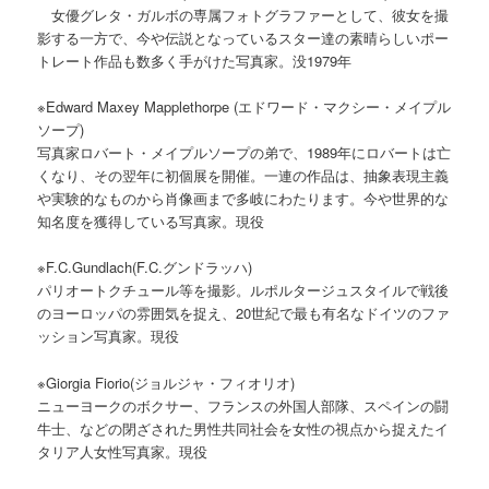
女優グレタ・ガルボの専属フォトグラファーとして、彼女を撮
影する一方で、今や伝説となっているスター達の素晴らしいポー
トレート作品も数多く手がけた写真家。没1979年
※Edward Maxey Mapplethorpe (エドワード・マクシー・メイプル
ソープ)
写真家ロバート・メイプルソープの弟で、1989年にロバートは亡
くなり、その翌年に初個展を開催。一連の作品は、抽象表現主義
や実験的なものから肖像画まで多岐にわたります。今や世界的な
知名度を獲得している写真家。現役
※F.C.Gundlach(F.C.グンドラッハ)
パリオートクチュール等を撮影。ルポルタージュスタイルで戦後
のヨーロッパの雰囲気を捉え、20世紀で最も有名なドイツのファ
ッション写真家。現役
※Giorgia Fiorio(ジョルジャ・フィオリオ)
ニューヨークのボクサー、フランスの外国人部隊、スペインの闘
牛士、などの閉ざされた男性共同社会を女性の視点から捉えたイ
タリア人女性写真家。現役