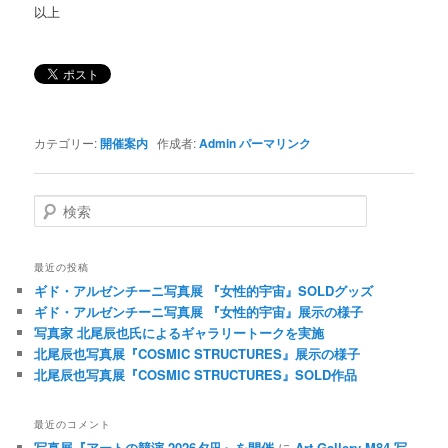
以上
カテゴリー:
開催案内
作成者:
Admin
パーマリンク
検索
最近の投稿
ギド・アルゼンチーニ写真展 『女性的宇宙』SOLDグッズ
ギド・アルゼンチーニ写真展 『女性的宇宙』展示の様子
写真家 北尾辰也氏によるギャラリートークを実施
北尾辰也写真展『COSMIC STRUCTURES』展示の様子
北尾辰也写真展『COSMIC STRUCTURES』SOLD作品
最近のコメント
写真展『アートの競演 2026夕凪』を開催
に
Art Gallery M84 写