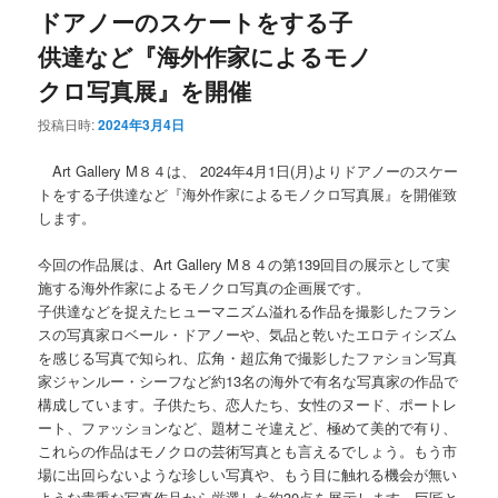
ドアノーのスケートをする子
供達など『海外作家によるモノ
クロ写真展』を開催
投稿日時:
2024年3月4日
Art Gallery M８４は、 2024年4月1日(月)よりドアノーのスケー
トをする子供達など『海外作家によるモノクロ写真展』を開催致
します。
今回の作品展は、Art Gallery M８４の第139回目の展示として実
施する海外作家によるモノクロ写真の企画展です。
子供達などを捉えたヒューマニズム溢れる作品を撮影したフラン
スの写真家ロベール・ドアノーや、気品と乾いたエロティシズム
を感じる写真で知られ、広角・超広角で撮影したファション写真
家ジャンルー・シーフなど約13名の海外で有名な写真家の作品で
構成しています。子供たち、恋人たち、女性のヌード、ポートレ
ート、ファッションなど、題材こそ違えど、極めて美的で有り、
これらの作品はモノクロの芸術写真とも言えるでしょう。もう市
場に出回らないような珍しい写真や、もう目に触れる機会が無い
ような貴重な写真作品から厳選した約30点を展示します。巨匠と