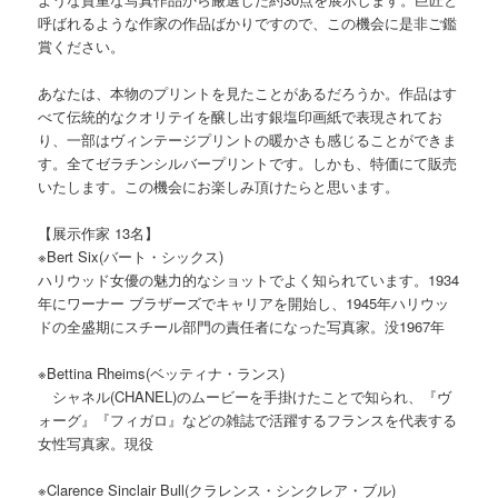
呼ばれるような作家の作品ばかりですので、この機会に是非ご鑑
賞ください。
あなたは、本物のプリントを見たことがあるだろうか。作品はす
べて伝統的なクオリテイを醸し出す銀塩印画紙で表現されてお
り、一部はヴィンテージプリントの暖かさも感じることができま
す。全てゼラチンシルバープリントです。しかも、特価にて販売
いたします。この機会にお楽しみ頂けたらと思います。
【展示作家 13名】
※Bert Six(バート・シックス)
ハリウッド女優の魅力的なショットでよく知られています。1934
年にワーナー ブラザーズでキャリアを開始し、1945年ハリウッ
ドの全盛期にスチール部門の責任者になった写真家。没1967年
※Bettina Rheims(ベッティナ・ランス)
シャネル(CHANEL)のムービーを手掛けたことで知られ、『ヴ
ォーグ』『フィガロ』などの雑誌で活躍するフランスを代表する
女性写真家。現役
※Clarence Sinclair Bull(クラレンス・シンクレア・ブル)