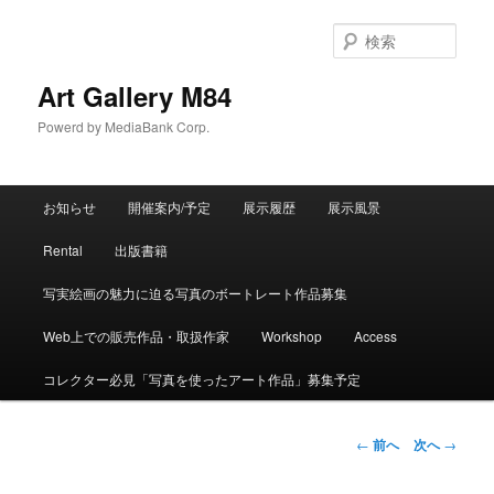
検
索
Art Gallery M84
Powerd by MediaBank Corp.
メインメニュー
お知らせ
開催案内/予定
展示履歴
展示風景
メインコンテンツへ移動
サブコンテンツへ移動
Rental
出版書籍
写実絵画の魅力に迫る写真のボートレート作品募集
Web上での販売作品・取扱作家
Workshop
Access
コレクター必見「写真を使ったアート作品」募集予定
投稿ナビゲーション
←
前へ
次へ
→