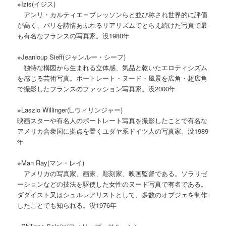
※Izis(イジス)
アンリ・カルティエ＝ブレッソンらと並び称され世界的に評価
が高く、パリを詩情あふれるリアリズムでとらえ続けた写真で最
も有名なフランスの写真家。没1980年
※Jeanloup Sieff(ジャンルー・シーフ)
独特な構図から生まれる立体感、気品と乾いたエロティシズム
を感じる芸術写真。ポートレート・ヌード・風景を広角・超広角
で撮影したフランスのファッション写真家。没2000年
※Laszlo Willinger(L.ウィリンジャー)
映画スターや有名人のポートレート写真を撮影したことで有名な
アメリカ合衆国に拠点を置くユダヤ系ドイツ人の写真家。没1989
年
※Man Ray(マン・レイ)
アメリカの写真家、画家、彫刻家、映画監督である。ソラリゼ
ーションなどの技法を駆使した女性のヌード写真で有名である。
ダダイスト又はシュルレアリストとして、多数のオブジェを制作
したことでも知られる。没1976年