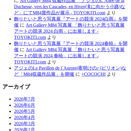
に
Art Gallery M84 収蔵作品展 「アジェのL`Allée de la
Duchesse, vers les Cascades, en Hiver(滝に向かう小路)な
ど」にてM84賞作品が展示 - TOYOKITI.com
より
飾りたいと思う写真展『アートの競演 2024白雨』を開
催
に
Art Gallery M84 写真展 「飾りたいと思う写真展
アートの競演 2024 白雨」に出展します -
TOYOKITI.com
より
飾りたいと思う写真展『アートの競演 2024春暁』を開
催
に
Art Gallery M84 写真展 「飾りたいと思う写真展
アートの競演 2024 春暁」に出展します -
TOYOKITI.com
より
アジェのLe Pavillon de l`Aurore(夜明けのパビリオン)な
ど「M84収蔵作品展」を開催
に
+COCOCHI
より
アーカイブ
2026年7月
2026年6月
2026年5月
2026年4月
2026年3月
2026年2月