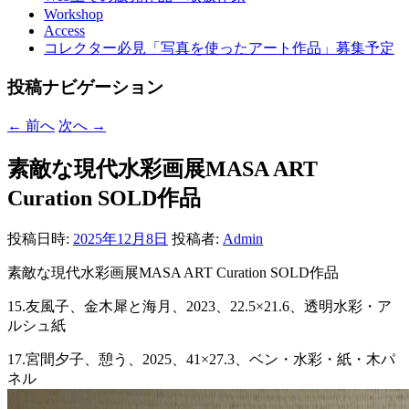
Workshop
Access
コレクター必見「写真を使ったアート作品」募集予定
投稿ナビゲーション
←
前へ
次へ
→
素敵な現代水彩画展MASA ART
Curation SOLD作品
投稿日時:
2025年12月8日
投稿者:
Admin
素敵な現代水彩画展MASA ART Curation SOLD作品
15.友風子、金木犀と海月、2023、22.5×21.6、透明水彩・ア
ルシュ紙
17.宮間夕子、憩う、2025、41×27.3、ベン・水彩・紙・木パ
ネル