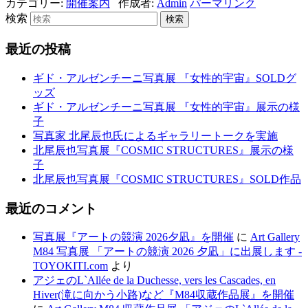
カテゴリー:
開催案内
作成者:
Admin
パーマリンク
検索
最近の投稿
ギド・アルゼンチーニ写真展 『女性的宇宙』SOLDグ
ッズ
ギド・アルゼンチーニ写真展 『女性的宇宙』展示の様
子
写真家 北尾辰也氏によるギャラリートークを実施
北尾辰也写真展『COSMIC STRUCTURES』展示の様
子
北尾辰也写真展『COSMIC STRUCTURES』SOLD作品
最近のコメント
写真展『アートの競演 2026夕凪』を開催
に
Art Gallery
M84 写真展 「アートの競演 2026 夕凪」に出展します -
TOYOKITI.com
より
アジェのL`Allée de la Duchesse, vers les Cascades, en
Hiver(滝に向かう小路)など『M84収蔵作品展』を開催