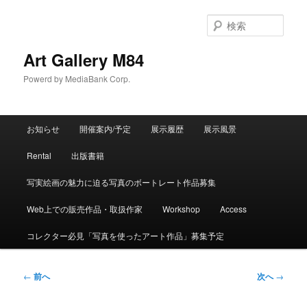
検
索
Art Gallery M84
Powerd by MediaBank Corp.
メインメニュー
お知らせ
開催案内/予定
展示履歴
展示風景
メインコンテンツへ移動
サブコンテンツへ移動
Rental
出版書籍
写実絵画の魅力に迫る写真のボートレート作品募集
Web上での販売作品・取扱作家
Workshop
Access
コレクター必見「写真を使ったアート作品」募集予定
投稿ナビゲーション
←
前へ
次へ
→