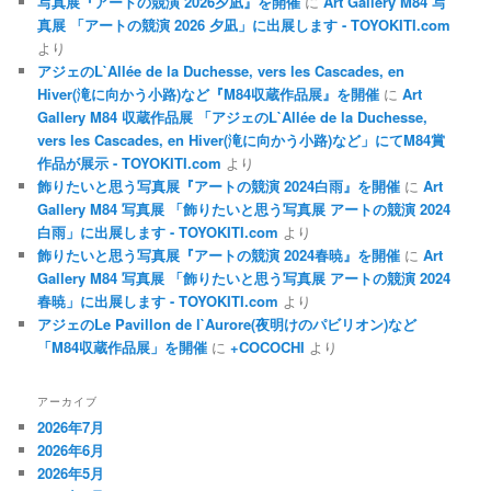
写真展『アートの競演 2026夕凪』を開催
に
Art Gallery M84 写
真展 「アートの競演 2026 夕凪」に出展します - TOYOKITI.com
より
アジェのL`Allée de la Duchesse, vers les Cascades, en
Hiver(滝に向かう小路)など『M84収蔵作品展』を開催
に
Art
Gallery M84 収蔵作品展 「アジェのL`Allée de la Duchesse,
vers les Cascades, en Hiver(滝に向かう小路)など」にてM84賞
作品が展示 - TOYOKITI.com
より
飾りたいと思う写真展『アートの競演 2024白雨』を開催
に
Art
Gallery M84 写真展 「飾りたいと思う写真展 アートの競演 2024
白雨」に出展します - TOYOKITI.com
より
飾りたいと思う写真展『アートの競演 2024春暁』を開催
に
Art
Gallery M84 写真展 「飾りたいと思う写真展 アートの競演 2024
春暁」に出展します - TOYOKITI.com
より
アジェのLe Pavillon de l`Aurore(夜明けのパビリオン)など
「M84収蔵作品展」を開催
に
+COCOCHI
より
アーカイブ
2026年7月
2026年6月
2026年5月