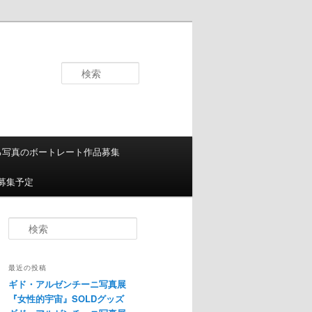
検
索
る写真のボートレート作品募集
募集予定
検索
最近の投稿
ギド・アルゼンチーニ写真展
『女性的宇宙』SOLDグッズ