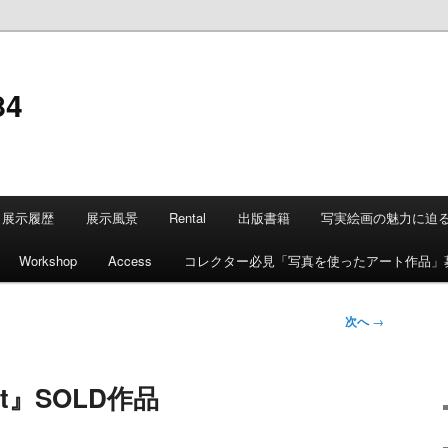
84
展示履歴
展示風景
Rental
出版書籍
写実絵画の魅力に迫
Workshop
Access
コレクター必見「写真を使ったアート作品」
次へ
→
ct』SOLD作品