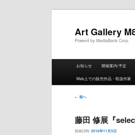
Art Gallery M
Powerd by MediaBank Corp.
メインメニュー
お知らせ
開催案内/予定
メインコンテンツへ移動
サブコンテンツへ移動
Web上での販売作品・取扱作家
投稿ナビゲーション
←
前へ
藤田 修展『sele
投稿日時:
2016年11月3日