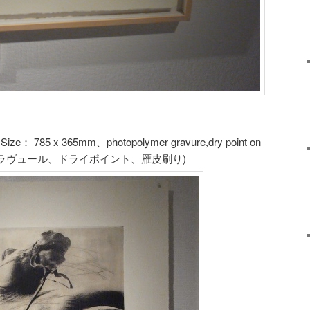
e： 785 x 365mm、photopolymer gravure,dry point on
リマーグラヴュール、ドライポイント、雁皮刷り)