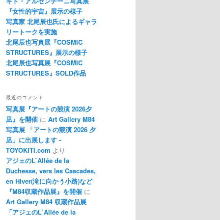
ギド・アルゼンチーニ写真展
『女性的宇宙』展示の様子
写真家 北尾辰也氏によるギャラ
リートークを実施
北尾辰也写真展『COSMIC
STRUCTURES』展示の様子
北尾辰也写真展『COSMIC
STRUCTURES』SOLD作品
最近のコメント
写真展『アートの競演 2026夕
凪』を開催
に
Art Gallery M84
写真展 「アートの競演 2026 夕
凪」に出展します -
TOYOKITI.com
より
アジェのL`Allée de la
Duchesse, vers les Cascades,
en Hiver(滝に向かう小路)など
『M84収蔵作品展』を開催
に
Art Gallery M84 収蔵作品展
「アジェのL`Allée de la