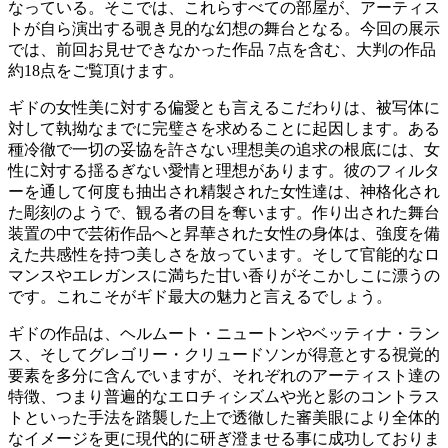
なっている。そこでは、これらすべての部屋が、アーティス
トが自ら演出する覗き見的な幻想の舞台となる。今回の展示
では、前回お見せできなかった作品 7点を含む、大判の作品
約18点をご覧頂けます。
ギドの女性美に対する偏愛とも言えるこだわりは、被写体に
対して執拗なまでに完璧さを求めることに起因します。ある
種冷徹で一切の妥協を許さない理想美の追求の根底には、女
性に対する揺るぎない愛情と理想があります。彼のフィルタ
ーを通して何度も抽出され精製された女性達は、神格化され
た彫刻のようで、観る者の目を奪います。作り出された舞台
装置の中で芸術作品へと昇華された女性の身体は、強度を備
えた共感性を持つ美しさを放っています。そして官能的なロ
マンスやエレガンスに満ちた甘い香りがそこかしこに漂うの
です。これこそがギド最大の魅力と言えるでしょう。
ギドの作品は、ヘルムート・ニュートンやベッティナ・ラン
ス、そしてグレゴリー・クリュードソンが得意とする視覚的
要素を多分に含んでいますが、それぞれのアーティスト達の
特徴、つまり普遍的なエロチィシズムや光と影のコントラス
トといった手法を踏襲した上で透徹した審美眼により全体的
なイメージを更に現代的に研ぎ澄ませる事に成功しておりま