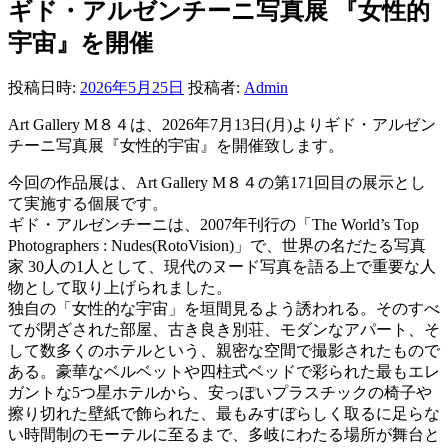
ギド・アルゼンチーニ写真展 『女性的
宇宙』を開催
投稿日時:
2026年5月25日
投稿者:
Admin
Art Gallery M８４は、2026年7月13日(月)よりギド・アルゼン
チーニ写真展『女性的宇宙』を開催致します。
今回の作品展は、Art Gallery M８４の第171回目の展示とし
て実施する個展です。
ギド・アルゼンチーニは、2007年刊行の「The World’s Top
Photographers : Nudes(RotoVision)」で、世界の名だたる写真
家 30人の1人として、現代のヌード写真を語る上で重要な人
物として取り上げられました。
独自の「女性的な宇宙」を垣間見るよう誘われる。そのすべ
てが閉ざされた部屋、古き良き別荘、モダンなアパート、そ
して数多くのホテルという、親密な空間で撮影されたもので
ある。豪華なベルベットや四柱式ベッドで彩られた最もエレ
ガントな5つ星ホテルから、安っぽいプラスチックの椅子や
擦り切れた壁紙で飾られた、最もみすぼらしく取るに足らな
い時間制のモーテルに至るまで、多岐にわたる場所が舞台と