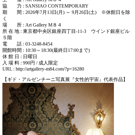
協 力 : SANSIAO CONTEMPORARY
期 間 : 2026年7月13日(月) ～ 9月26日(土) ※休館日を除
く
場 所 : Art Gallery M８４
所 在 地 : 東京都中央区銀座四丁目-11-3 ウインド銀座ビル
５階
電 話 : 03-3248-8454
開館時間 : 10:30～18:30(最終日17:00まで)
休 館 日 : 日曜日
入 場 料 : 990円 / 成人限定
URL : http://artgallery-m84.com/?p=16280
【ギド・アルゼンチーニ写真展『女性的宇宙』代表作品】