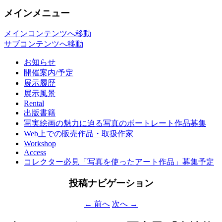
メインメニュー
メインコンテンツへ移動
サブコンテンツへ移動
お知らせ
開催案内/予定
展示履歴
展示風景
Rental
出版書籍
写実絵画の魅力に迫る写真のボートレート作品募集
Web上での販売作品・取扱作家
Workshop
Access
コレクター必見「写真を使ったアート作品」募集予定
投稿ナビゲーション
←
前へ
次へ
→