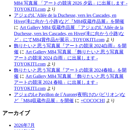
M84 写真展 「アートの競演 2026 夕凪」に出展します -
TOYOKITI.com
より
アジェのL`Allée de la Duchesse, vers les Cascades, en
Hiver(滝に向かう小路)など『M84収蔵作品展』を開催
に
Art Gallery M84 収蔵作品展 「アジェのL`Allée de la
Duchesse, vers les Cascades, en Hiver(滝に向かう小路)な
ど」にてM84賞作品が展示 - TOYOKITI.com
より
飾りたいと思う写真展『アートの競演 2024白雨』を開
催
に
Art Gallery M84 写真展 「飾りたいと思う写真展
アートの競演 2024 白雨」に出展します -
TOYOKITI.com
より
飾りたいと思う写真展『アートの競演 2024春暁』を開
催
に
Art Gallery M84 写真展 「飾りたいと思う写真展
アートの競演 2024 春暁」に出展します -
TOYOKITI.com
より
アジェのLe Pavillon de l`Aurore(夜明けのパビリオン)な
ど「M84収蔵作品展」を開催
に
+COCOCHI
より
アーカイブ
2026年7月