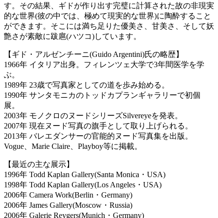
す。その結果、ギドが作り出す完璧に計算された故の非現実
的な世界(彼の中では、極めて現実的な世界)に陶酔すること
ができます。そこには満ち足りた優美さ、甘美さ、そして妖
艶さが素敵に跋扈(ハツコ)しています。
【ギド・アルゼンチーニ(Guido Argentini)氏の略歴】
1966年 イタリア出身。フィレンツェ大学で3年間医学を学
ぶ。
1989年 23歳で写真家としての道を歩み始める。
1990年 サンタモニカのトッドカプランギャラリーで初個
展。
2003年 モノクロのヌードシリーズSilvereyeを発表。
2007年 現在ヌード写真の旗手として取り上げられる。
2013年 バレエダンサーの官能的ヌード写真集を出版。
Vogue、Marie Claire、Playboy等に掲載。
【最近の主な展示】
1996年 Todd Kaplan Gallery(Santa Monica・USA)
1998年 Todd Kaplan Gallery(Los Angeles・USA)
2006年 Camera Work(Berlin・Germany)
2006年 James Gallery(Moscow・Russia)
2006年 Galerie Reygers(Munich・Germany)