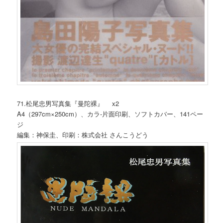
71.松尾忠男写真集『曼陀裸』 x2
A4（297cm×250cm）、カラ-片面印刷、ソフトカバー、141ペー
ジ
編集：神保圭、印刷：株式会社 さんこうどう