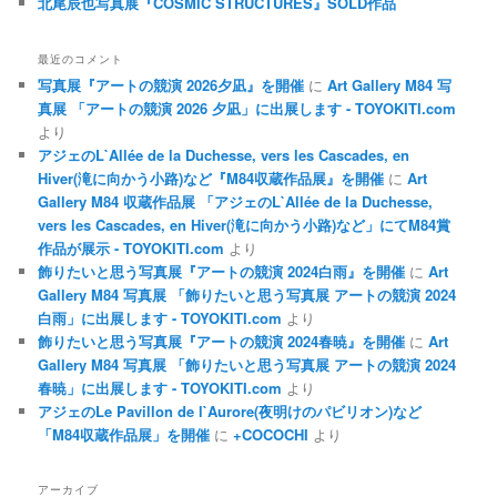
北尾辰也写真展『COSMIC STRUCTURES』SOLD作品
最近のコメント
写真展『アートの競演 2026夕凪』を開催
に
Art Gallery M84 写
真展 「アートの競演 2026 夕凪」に出展します - TOYOKITI.com
より
アジェのL`Allée de la Duchesse, vers les Cascades, en
Hiver(滝に向かう小路)など『M84収蔵作品展』を開催
に
Art
Gallery M84 収蔵作品展 「アジェのL`Allée de la Duchesse,
vers les Cascades, en Hiver(滝に向かう小路)など」にてM84賞
作品が展示 - TOYOKITI.com
より
飾りたいと思う写真展『アートの競演 2024白雨』を開催
に
Art
Gallery M84 写真展 「飾りたいと思う写真展 アートの競演 2024
白雨」に出展します - TOYOKITI.com
より
飾りたいと思う写真展『アートの競演 2024春暁』を開催
に
Art
Gallery M84 写真展 「飾りたいと思う写真展 アートの競演 2024
春暁」に出展します - TOYOKITI.com
より
アジェのLe Pavillon de l`Aurore(夜明けのパビリオン)など
「M84収蔵作品展」を開催
に
+COCOCHI
より
アーカイブ