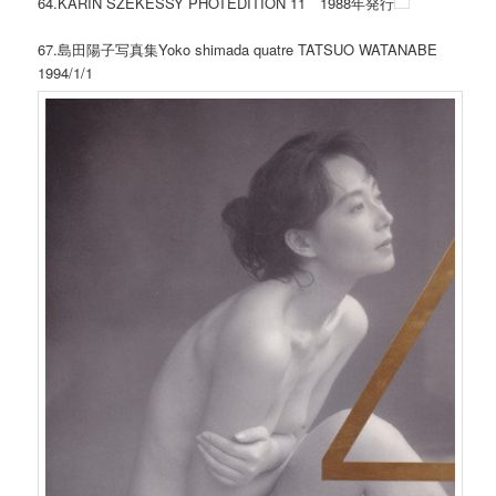
64.KARIN SZEKESSY PHOTEDITION 11 1988年発行
67.島田陽子写真集Yoko shimada quatre TATSUO WATANABE
1994/1/1