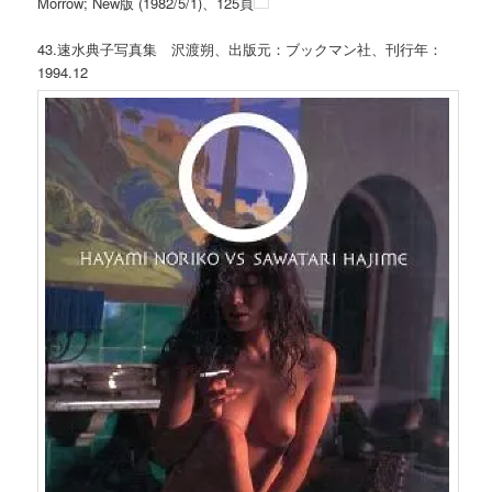
Morrow; New版 (1982/5/1)、125頁
43.速水典子写真集 沢渡朔、出版元：ブックマン社、刊行年：
1994.12