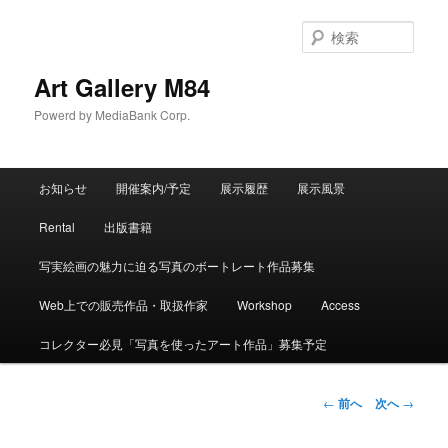
検
索
Art Gallery M84
Powerd by MediaBank Corp.
メインメニュー
お知らせ
開催案内/予定
展示履歴
展示風景
メインコンテンツへ移動
サブコンテンツへ移動
Rental
出版書籍
写実絵画の魅力に迫る写真のボートレート作品募集
Web上での販売作品・取扱作家
Workshop
Access
コレクター必見「写真を使ったアート作品」募集予定
投稿ナビゲーション
←
前へ
次へ
→