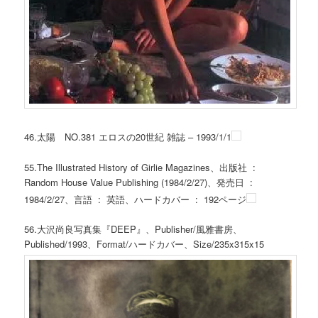
46.太陽 NO.381 エロスの20世紀 雑誌 – 1993/1/1
55.The Illustrated History of Girlie Magazines、出版社 ‏ : ‎
Random House Value Publishing (1984/2/27)、発売日 ‏ : ‎
1984/2/27、言語 ‏ : ‎ 英語、ハードカバー ‏ : ‎ 192ページ
56.大沢尚良写真集『DEEP』、Publisher/風雅書房、
Published/1993、Format/ハードカバー、Size/235x315x15