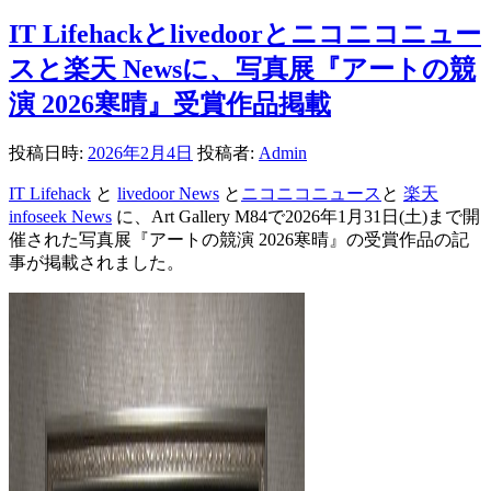
IT Lifehackとlivedoorとニコニコニュー
スと楽天 Newsに、写真展『アートの競
演 2026寒晴』受賞作品掲載
投稿日時:
2026年2月4日
投稿者:
Admin
IT Lifehack
と
livedoor News
と
ニコニコニュース
と
楽天
infoseek News
に、Art Gallery M84で2026年1月31日(土)まで開
催された写真展『アートの競演 2026寒晴』の受賞作品の記
事が掲載されました。