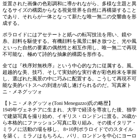
並置された画像の色彩調和に導かれながら、多様な主題と異
なるサイズの構図からなる視覚世界を自然に再構築すること
であり、それらが一体となって新たな唯一無二の交響曲を形
成する。
ポラロイドにはアセテートと紙への転写技法を用い、鏡や
糸、顔料を駆使する。有機顔料を風景に解き放つと、光や風
といった自然の要素の偶然性と相互作用し、唯一無二で再現
不可能な、極めて詩的な抽象的構図を形作る。
全ては『秩序対無秩序』という中心的な力に従属する。風、
超越的な美、技巧、そして実効的な実行者が彩色粉末を掌握
し、選ばれた風景の中に巧みに配置する。こうして再現不可
能な美的パトスへの到達が成し遂げられるのだ。写真家ト
ニ・メネグッツォ
【トニ・メネグッツォ(Toni Meneguzzo)氏の略歴】
1949年ヴェネチアに生まれ、大学で経済を専攻した後、独学
で建築写真を撮り始め、イギリス・ロンドンに渡る。26歳か
ら本格的にファッション写真に取り組み、その後イタリア・
ミラノに活動の場を移し、 8×10判ポラロイドでのスタイル
を築く。ミラノはもちろん、パリ、ロンドンを中心にヨーロ