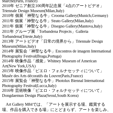
Marché(Paris, France)
2010年 ゼニア創立100周年記念展「4点のアートビデオ」
Triennale Design Museum(Milan,Italy)
2010年 個展「神聖なる牛」Crooma Gallery(Munich,Germany)
2011年 個展「神聖なる牛」Strato Gallery(Milan,Italy)
2011年 個展「神聖なる牛」Disegno Gallery(Mantova,Italy)
2011年 グループ展「Torbandena Projects」Galleria
Torbandena(Trieste,Italy)
2013年 アートビデオ「日常の境界から」Triennale Design
Museum(Milan,Italy)
2014年 展覧会「神聖なる牛」Encontros de imagem International
Photography Festival(Braga,Portuga)
2014年 映像作品「感覚」Whitney Museum of American
Art(New York,USA)
2015年 映像作品「ピエロ・フォルナセッティについて」
Musée des Arts décoratifs du Louvre(Paris,France)
2015年 展覧会「神聖なる牛」Photolux Biennal International
Photography Festival(Lucca,Italy)
2016年 芸術映像「ピエロ・フォルナセッティについて」
Dongdaemun Design Plaza(Seoul,South Korea)
Art Gallery M84では、「アートを展示する場、鑑賞する
場、作品を購入できる場」にとどまらず、アートを楽しみ、