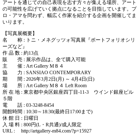
アートを通じての自己表現を志す方々が集える場所、アート
の可能性を広げていく拠点になることを目指しています。プ
ロ・アマを問わず、幅広く作家を紹介する企画を開催してま
いります。
【写真展概要】
名 称 : トニ・メネグッツォ写真展『ポートフォリオシリ
ーズなど』
作 品 数 : 約13点
販 売 : 展示作品は、全て購入可能
主 催 : Art Gallery M８４
協 力 : SANSIAO CONTEMPORARY
期 間 : 2026年3月2日(月) ～ 4月4日(日)
場 所 : Art Gallery M８４ Left Room
所 在 地 : 東京都中央区銀座四丁目-11-3 ウインド銀座ビル
５階
電 話 : 03-3248-8454
開館時間 : 10:30～18:30(最終日17:00まで)
休 館 日 : 日曜日
入 場 料 : 800円(L・R共通)/成人限定
URL : http://artgallery-m84.com/?p=15927