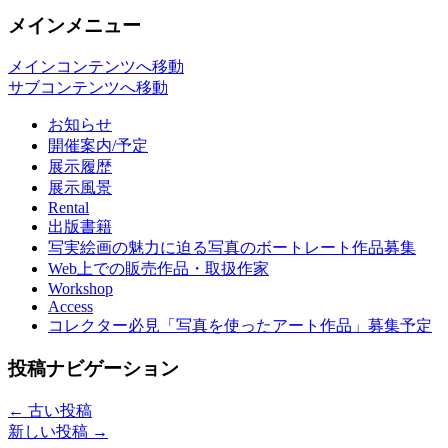
メインメニュー
メインコンテンツへ移動
サブコンテンツへ移動
お知らせ
開催案内/予定
展示履歴
展示風景
Rental
出版書籍
写実絵画の魅力に迫る写真のボートレート作品募集
Web上での販売作品・取扱作家
Workshop
Access
コレクター必見「写真を使ったアート作品」募集予定
投稿ナビゲーション
←
古い投稿
新しい投稿
→