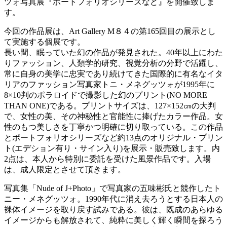
ツォ写真展『ポートフォリオシリーズなど』を開催致しま
す。
今回の作品展は、Art Gallery M８４の第165回目の展示とし
て実施する個展です。
長い間、眠っていた幻の作品が発見された。40年以上にわた
りファッション、人類学的研究、視覚分析の分野で活躍し、
常に自身の美学に忠実であり続けてきた国際的に有名なイタ
リアのファッション写真家トニ・メネグッツォが1995年に
8×10判のポラロイドで撮影した幻のプリント(NO MORE
THAN ONE)である。プリントサイズは、127×152㎝の大判
で、女性の美、その神秘性と官能性に捧げたカラー作品。女
性のもつ美しさを丁寧かつ明確に切り取っている。この作品
とポートフォリオシリーズなど約13点のオリジナル・プリン
ト(エデション有り・サイン入り)を展示・販売致します。内
2点は、本人から特別に委託を受けた風景作品です。入場
は、成人限定とさせて頂きます。
写真集「Nude of J+Photo」で写真家の五味彬氏と競作したト
ニー・メネグッツォ。1990年代に消え去ろうとする日本人の
裸体イメージを取り戻す試みである。彼は、既成のあらゆる
イメージからも解放されて、純粋に美しく輝く瞬間を探ろう