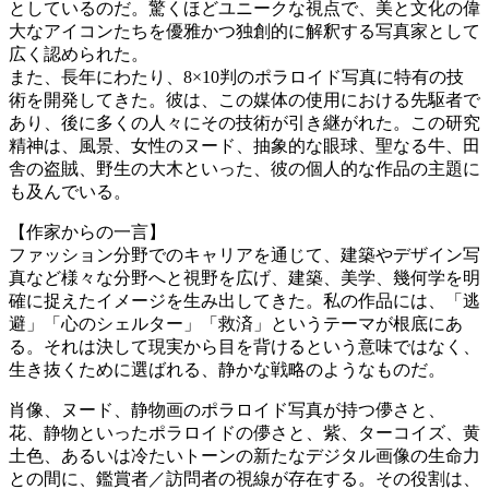
としているのだ。驚くほどユニークな視点で、美と文化の偉
大なアイコンたちを優雅かつ独創的に解釈する写真家として
広く認められた。
また、長年にわたり、8×10判のポラロイド写真に特有の技
術を開発してきた。彼は、この媒体の使用における先駆者で
あり、後に多くの人々にその技術が引き継がれた。この研究
精神は、風景、女性のヌード、抽象的な眼球、聖なる牛、田
舎の盗賊、野生の大木といった、彼の個人的な作品の主題に
も及んでいる。
【作家からの一言】
ファッション分野でのキャリアを通じて、建築やデザイン写
真など様々な分野へと視野を広げ、建築、美学、幾何学を明
確に捉えたイメージを生み出してきた。私の作品には、「逃
避」「心のシェルター」「救済」というテーマが根底にあ
る。それは決して現実から目を背けるという意味ではなく、
生き抜くために選ばれる、静かな戦略のようなものだ。
肖像、ヌード、静物画のポラロイド写真が持つ儚さと、
花、静物といったポラロイドの儚さと、紫、ターコイズ、黄
土色、あるいは冷たいトーンの新たなデジタル画像の生命力
との間に、鑑賞者／訪問者の視線が存在する。その役割は、