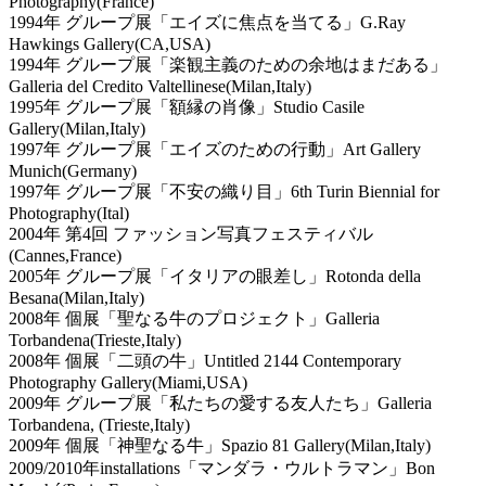
Photography(France)
1994年 グループ展「エイズに焦点を当てる」G.Ray
Hawkings Gallery(CA,USA)
1994年 グループ展「楽観主義のための余地はまだある」
Galleria del Credito Valtellinese(Milan,Italy)
1995年 グループ展「額縁の肖像」Studio Casile
Gallery(Milan,Italy)
1997年 グループ展「エイズのための行動」Art Gallery
Munich(Germany)
1997年 グループ展「不安の織り目」6th Turin Biennial for
Photography(Ital)
2004年 第4回 ファッション写真フェスティバル
(Cannes,France)
2005年 グループ展「イタリアの眼差し」Rotonda della
Besana(Milan,Italy)
2008年 個展「聖なる牛のプロジェクト」Galleria
Torbandena(Trieste,Italy)
2008年 個展「二頭の牛」Untitled 2144 Contemporary
Photography Gallery(Miami,USA)
2009年 グループ展「私たちの愛する友人たち」Galleria
Torbandena, (Trieste,Italy)
2009年 個展「神聖なる牛」Spazio 81 Gallery(Milan,Italy)
2009/2010年installations「マンダラ・ウルトラマン」Bon