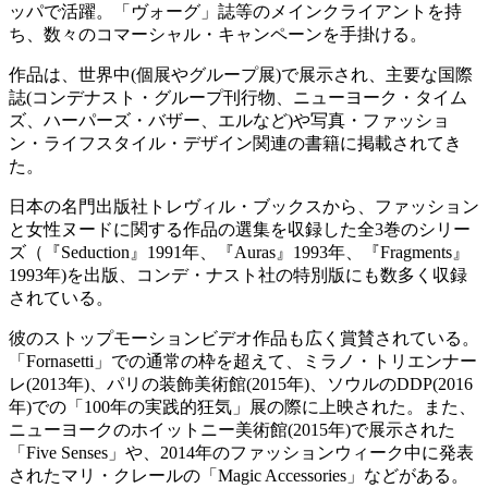
ッパで活躍。「ヴォーグ」誌等のメインクライアントを持
ち、数々のコマーシャル・キャンペーンを手掛ける。
作品は、世界中(個展やグループ展)で展示され、主要な国際
誌(コンデナスト・グループ刊行物、ニューヨーク・タイム
ズ、ハーパーズ・バザー、エルなど)や写真・ファッショ
ン・ライフスタイル・デザイン関連の書籍に掲載されてき
た。
日本の名門出版社トレヴィル・ブックスから、ファッション
と女性ヌードに関する作品の選集を収録した全3巻のシリー
ズ（『Seduction』1991年、『Auras』1993年、『Fragments』
1993年)を出版、コンデ・ナスト社の特別版にも数多く収録
されている。
彼のストップモーションビデオ作品も広く賞賛されている。
「Fornasetti」での通常の枠を超えて、ミラノ・トリエンナー
レ(2013年)、パリの装飾美術館(2015年)、ソウルのDDP(2016
年)での「100年の実践的狂気」展の際に上映された。また、
ニューヨークのホイットニー美術館(2015年)で展示された
「Five Senses」や、2014年のファッションウィーク中に発表
されたマリ・クレールの「Magic Accessories」などがある。