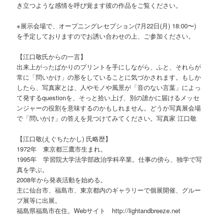
き立つような感情を呼び覚ます彼の作品をご覧ください。
※展示会場で、オープニングレセプション(7月22日(月) 18:00〜)
を予定しておりますのでお誘い合わせの上、ご参加ください。
【江口敬氏からの一言】
出来上がったばかりのプリントを手にしながら、ふと、それらが
常に「問いかけ」の形をしていることに気づかされます。もしか
したら、写真家とは、人やモノや風景が「音のない言葉」によっ
て発するquestionを、そっと拾い上げ、別の誰かに届けるメッセ
ンジャーの役割を意味するのかもしれません。どうか写真展会場
で「問いかけ」の答えを見つけてみてください。写真家 江口敬
【江口敬(えぐちたかし) 氏略歴】
1972年 東京都三鷹市生まれ。
1995年 学習院大学法学部政治学科卒業。仕事の傍ら、独学で写
真を学ぶ。
2008年から発表活動を始める。
主に仙台市、福島市、東京都内のギャラリーで個展開催、グルー
プ展等に出展。
福島県福島市在住。Webサイト http://lightandbreeze.net