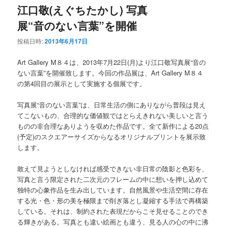
江口敬(えぐちたかし) 写真
展“音のない言葉”を開催
投稿日時:
2013年6月17日
Art Gallery M８４は、2013年7月22日(月)より江口敬写真展“音の
ない言葉”を開催致します。今回の作品展は、Art Gallery M８４
の第4回目の展示として実施する個展です。
写真展“音のない言葉”は、日常生活の側にありながら普段は見え
てこないもの、合理的な価値観ではとらえきれない美しいと言う
ものの非合理なありようを収めた作品です。全て新作による20点
(予定)のスクエアーサイズからなるオリジナルプリントを展示致
します。
敢えて見ようとしなければ感受できない非日常の陰影と色彩を、
写真と言う限定された二次元のフレームの中に想いを押し込めて
独特の心象作品を生み出しています。自然風景や生活空間に存在
する光・色・形の美を極限まで削ぎ落とし凝縮する手法で再構築
している。それは、制約された表現だからこそ見せることのでき
る輝きがある。写真とも違い絵画とも違う、見る人の心の中に沸