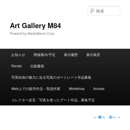
検
索
Art Gallery M84
Powerd by MediaBank Corp.
メインメニュー
お知らせ
開催案内/予定
展示履歴
展示風景
メインコンテンツへ移動
サブコンテンツへ移動
Rental
出版書籍
写実絵画の魅力に迫る写真のボートレート作品募集
Web上での販売作品・取扱作家
Workshop
Access
コレクター必見「写真を使ったアート作品」募集予定
投稿ナビゲーション
←
前へ
次へ
→