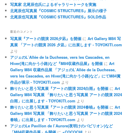
写真家 北尾辰也氏によるギャラリートークを実施
北尾辰也写真展『COSMIC STRUCTURES』展示の様子
北尾辰也写真展『COSMIC STRUCTURES』SOLD作品
最近のコメント
写真展『アートの競演 2026夕凪』を開催
に
Art Gallery M84 写
真展 「アートの競演 2026 夕凪」に出展します - TOYOKITI.com
より
アジェのL`Allée de la Duchesse, vers les Cascades, en
Hiver(滝に向かう小路)など『M84収蔵作品展』を開催
に
Art
Gallery M84 収蔵作品展 「アジェのL`Allée de la Duchesse,
vers les Cascades, en Hiver(滝に向かう小路)など」にてM84賞
作品が展示 - TOYOKITI.com
より
飾りたいと思う写真展『アートの競演 2024白雨』を開催
に
Art
Gallery M84 写真展 「飾りたいと思う写真展 アートの競演 2024
白雨」に出展します - TOYOKITI.com
より
飾りたいと思う写真展『アートの競演 2024春暁』を開催
に
Art
Gallery M84 写真展 「飾りたいと思う写真展 アートの競演 2024
春暁」に出展します - TOYOKITI.com
より
アジェのLe Pavillon de l`Aurore(夜明けのパビリオン)など
「M84収蔵作品展」を開催
に
+COCOCHI
より