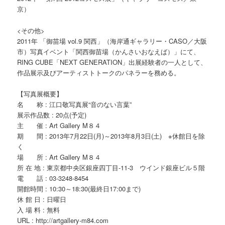
京）
<その他>
2011年 「御苗場 vol.9 関西」（海岸通ギャラリー・CASO／大阪
市）写真イベント「関西御苗場（かんさいおなえば）」にて、
RING CUBE「NEXT GENERATION」出展経験者の一人として、
作品展示及びアーティストトークのパネラーを務める。
【写真展概要】
名 称 : 江口敬写真展“音のない言葉”
展示作品数 : 20点(予定)
主 催 : Art Gallery M８４
期 間 : 2013年7月22日(月)～2013年8月3日(土) ※休館日を除
く
場 所 : Art Gallery M８４
所 在 地 : 東京都中央区銀座四丁目-11-3 ウインド銀座ビル５階
電 話 : 03-3248-8454
開館時間 : 10:30～18:30(最終日17:00まで)
休 館 日 : 日曜日
入 場 料 : 無料
URL : http://artgallery-m84.com