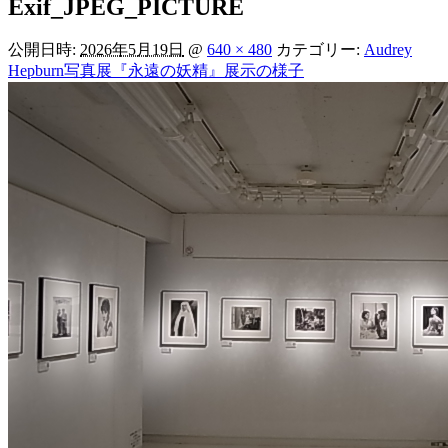
Exif_JPEG_PICTURE
公開日時:
2026年5月19日
@
640 × 480
カテゴリー:
Audrey
Hepburn写真展『永遠の妖精』展示の様子