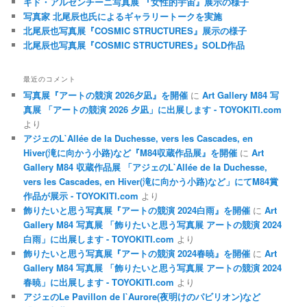
ギド・アルゼンチーニ写真展 『女性的宇宙』展示の様子
写真家 北尾辰也氏によるギャラリートークを実施
北尾辰也写真展『COSMIC STRUCTURES』展示の様子
北尾辰也写真展『COSMIC STRUCTURES』SOLD作品
最近のコメント
写真展『アートの競演 2026夕凪』を開催
に
Art Gallery M84 写
真展 「アートの競演 2026 夕凪」に出展します - TOYOKITI.com
より
アジェのL`Allée de la Duchesse, vers les Cascades, en
Hiver(滝に向かう小路)など『M84収蔵作品展』を開催
に
Art
Gallery M84 収蔵作品展 「アジェのL`Allée de la Duchesse,
vers les Cascades, en Hiver(滝に向かう小路)など」にてM84賞
作品が展示 - TOYOKITI.com
より
飾りたいと思う写真展『アートの競演 2024白雨』を開催
に
Art
Gallery M84 写真展 「飾りたいと思う写真展 アートの競演 2024
白雨」に出展します - TOYOKITI.com
より
飾りたいと思う写真展『アートの競演 2024春暁』を開催
に
Art
Gallery M84 写真展 「飾りたいと思う写真展 アートの競演 2024
春暁」に出展します - TOYOKITI.com
より
アジェのLe Pavillon de l`Aurore(夜明けのパビリオン)など