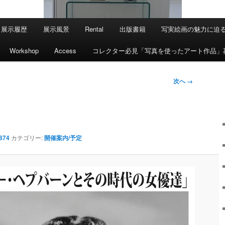
展示履歴
展示風景
Rental
出版書籍
写実絵画の魅力に迫
Workshop
Access
コレクター必見「写真を使ったアート作品」
次へ →
 874
カテゴリー:
開催案内/予定