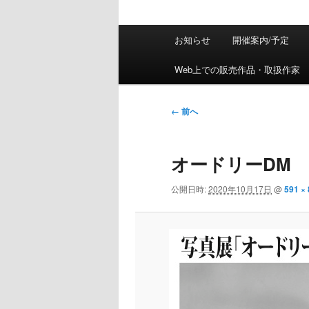
メインメニュー
お知らせ
開催案内/予定
メインコンテンツへ移動
サブコンテンツへ移動
Web上での販売作品・取扱作家
画像ナビゲーション
← 前へ
オードリーDM
公開日時:
2020年10月17日
@
591 ×