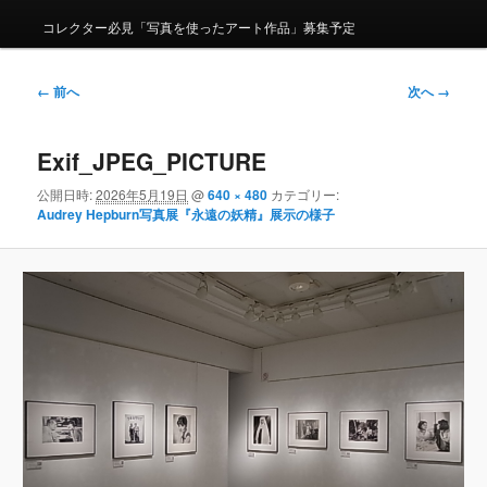
コレクター必見「写真を使ったアート作品」募集予定
画像ナビゲーション
← 前へ
次へ →
Exif_JPEG_PICTURE
公開日時:
2026年5月19日
@
640 × 480
カテゴリー:
Audrey Hepburn写真展『永遠の妖精』展示の様子