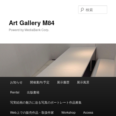
検
索
Art Gallery M84
Powerd by MediaBank Corp.
メインメニュー
お知らせ
開催案内/予定
展示履歴
展示風景
メインコンテンツへ移動
サブコンテンツへ移動
Rental
出版書籍
写実絵画の魅力に迫る写真のボートレート作品募集
Web上での販売作品・取扱作家
Workshop
Access