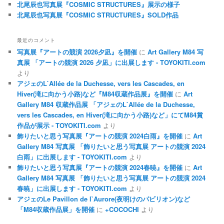
北尾辰也写真展『COSMIC STRUCTURES』展示の様子
北尾辰也写真展『COSMIC STRUCTURES』SOLD作品
最近のコメント
写真展『アートの競演 2026夕凪』を開催
に
Art Gallery M84 写
真展 「アートの競演 2026 夕凪」に出展します - TOYOKITI.com
より
アジェのL`Allée de la Duchesse, vers les Cascades, en
Hiver(滝に向かう小路)など『M84収蔵作品展』を開催
に
Art
Gallery M84 収蔵作品展 「アジェのL`Allée de la Duchesse,
vers les Cascades, en Hiver(滝に向かう小路)など」にてM84賞
作品が展示 - TOYOKITI.com
より
飾りたいと思う写真展『アートの競演 2024白雨』を開催
に
Art
Gallery M84 写真展 「飾りたいと思う写真展 アートの競演 2024
白雨」に出展します - TOYOKITI.com
より
飾りたいと思う写真展『アートの競演 2024春暁』を開催
に
Art
Gallery M84 写真展 「飾りたいと思う写真展 アートの競演 2024
春暁」に出展します - TOYOKITI.com
より
アジェのLe Pavillon de l`Aurore(夜明けのパビリオン)など
「M84収蔵作品展」を開催
に
+COCOCHI
より