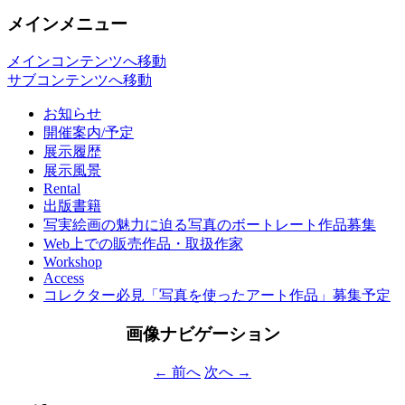
メインメニュー
メインコンテンツへ移動
サブコンテンツへ移動
お知らせ
開催案内/予定
展示履歴
展示風景
Rental
出版書籍
写実絵画の魅力に迫る写真のボートレート作品募集
Web上での販売作品・取扱作家
Workshop
Access
コレクター必見「写真を使ったアート作品」募集予定
画像ナビゲーション
← 前へ
次へ →