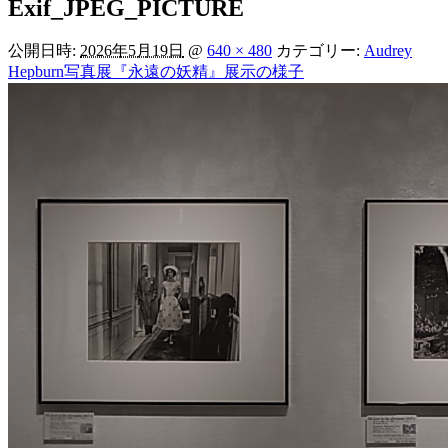
Exif_JPEG_PICTURE
公開日時:
2026年5月19日
@
640 × 480
カテゴリー:
Audrey
Hepburn写真展『永遠の妖精』展示の様子