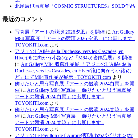
北尾辰也写真展『COSMIC STRUCTURES』SOLD作品
最近のコメント
写真展『アートの競演 2026夕凪』を開催
に
Art Gallery
M84 写真展 「アートの競演 2026 夕凪」に出展します -
TOYOKITI.com
より
アジェのL`Allée de la Duchesse, vers les Cascades, en
Hiver(滝に向かう小路)など『M84収蔵作品展』を開催
に
Art Gallery M84 収蔵作品展 「アジェのL`Allée de la
Duchesse, vers les Cascades, en Hiver(滝に向かう小路)な
ど」にてM84賞作品が展示 - TOYOKITI.com
より
飾りたいと思う写真展『アートの競演 2024白雨』を開
催
に
Art Gallery M84 写真展 「飾りたいと思う写真展
アートの競演 2024 白雨」に出展します -
TOYOKITI.com
より
飾りたいと思う写真展『アートの競演 2024春暁』を開
催
に
Art Gallery M84 写真展 「飾りたいと思う写真展
アートの競演 2024 春暁」に出展します -
TOYOKITI.com
より
アジェのLe Pavillon de l`Aurore(夜明けのパビリオン)な