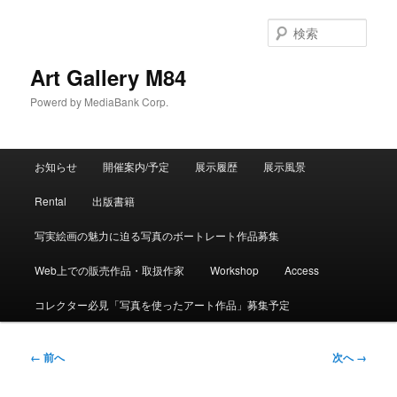
検
索
Art Gallery M84
Powerd by MediaBank Corp.
メインメニュー
お知らせ
開催案内/予定
展示履歴
展示風景
メインコンテンツへ移動
サブコンテンツへ移動
Rental
出版書籍
写実絵画の魅力に迫る写真のボートレート作品募集
Web上での販売作品・取扱作家
Workshop
Access
コレクター必見「写真を使ったアート作品」募集予定
画像ナビゲーション
← 前へ
次へ →