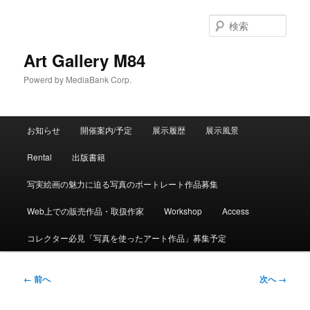
検
索
Art Gallery M84
Powerd by MediaBank Corp.
メインメニュー
お知らせ
開催案内/予定
展示履歴
展示風景
メインコンテンツへ移動
サブコンテンツへ移動
Rental
出版書籍
写実絵画の魅力に迫る写真のボートレート作品募集
Web上での販売作品・取扱作家
Workshop
Access
コレクター必見「写真を使ったアート作品」募集予定
画像ナビゲーション
← 前へ
次へ →