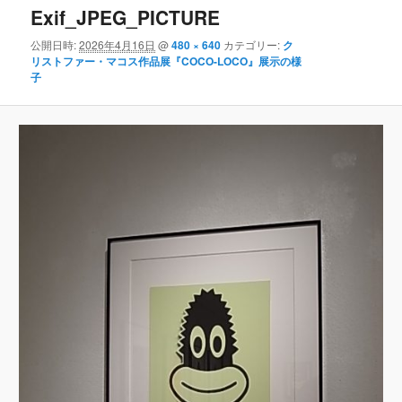
Exif_JPEG_PICTURE
公開日時:
2026年4月16日
@
480 × 640
カテゴリー:
ク
リストファー・マコス作品展『COCO-LOCO』展示の様
子