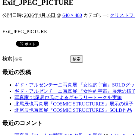
Exif_JPEG_PICTURE
公開日時:
2026年4月16日
@
640 × 480
カテゴリー:
クリストフ
Exif_JPEG_PICTURE
検索
最近の投稿
ギド・アルゼンチーニ写真展 『女性的宇宙』SOLDグ
ギド・アルゼンチーニ写真展 『女性的宇宙』展示の様
写真家 北尾辰也氏によるギャラリートークを実施
北尾辰也写真展『COSMIC STRUCTURES』展示の様子
北尾辰也写真展『COSMIC STRUCTURES』SOLD作品
最近のコメント