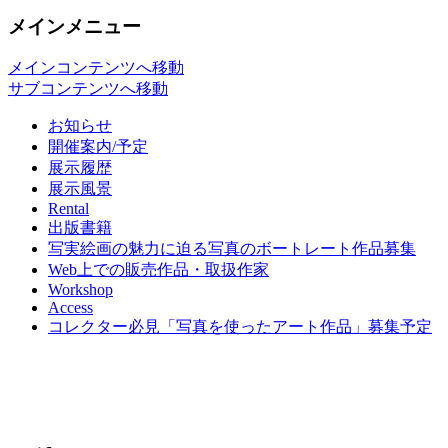
メインメニュー
メインコンテンツへ移動
サブコンテンツへ移動
お知らせ
開催案内/予定
展示履歴
展示風景
Rental
出版書籍
写実絵画の魅力に迫る写真のボートレート作品募集
Web上での販売作品・取扱作家
Workshop
Access
コレクター必見「写真を使ったアート作品」募集予定