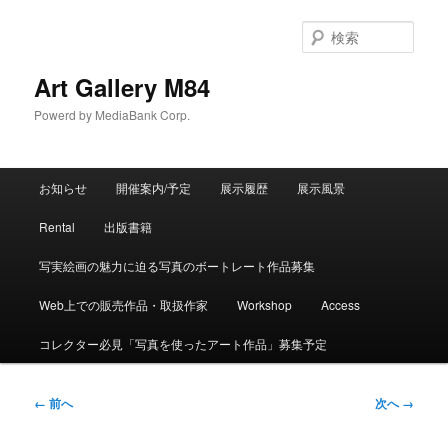
検
索
Art Gallery M84
Powerd by MediaBank Corp.
メインメニュー
お知らせ
開催案内/予定
展示履歴
展示風景
メインコンテンツへ移動
サブコンテンツへ移動
Rental
出版書籍
写実絵画の魅力に迫る写真のボートレート作品募集
Web上での販売作品・取扱作家
Workshop
Access
コレクター必見「写真を使ったアート作品」募集予定
画像ナビゲーション
← 前へ
次へ →