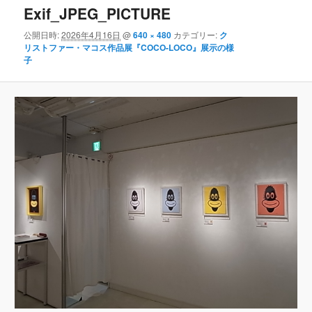
Exif_JPEG_PICTURE
公開日時:
2026年4月16日
@
640 × 480
カテゴリー:
ク
リストファー・マコス作品展『COCO-LOCO』展示の様
子