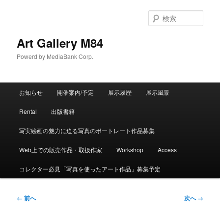
検
索
Art Gallery M84
Powerd by MediaBank Corp.
メインメニュー
お知らせ
開催案内/予定
展示履歴
展示風景
メインコンテンツへ移動
サブコンテンツへ移動
Rental
出版書籍
写実絵画の魅力に迫る写真のボートレート作品募集
Web上での販売作品・取扱作家
Workshop
Access
コレクター必見「写真を使ったアート作品」募集予定
画像ナビゲーション
← 前へ
次へ →