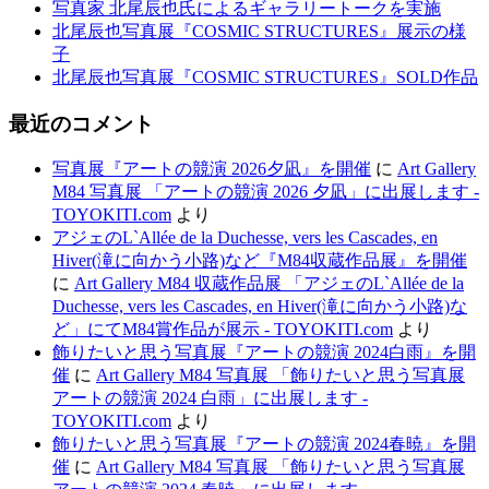
写真家 北尾辰也氏によるギャラリートークを実施
北尾辰也写真展『COSMIC STRUCTURES』展示の様
子
北尾辰也写真展『COSMIC STRUCTURES』SOLD作品
最近のコメント
写真展『アートの競演 2026夕凪』を開催
に
Art Gallery
M84 写真展 「アートの競演 2026 夕凪」に出展します -
TOYOKITI.com
より
アジェのL`Allée de la Duchesse, vers les Cascades, en
Hiver(滝に向かう小路)など『M84収蔵作品展』を開催
に
Art Gallery M84 収蔵作品展 「アジェのL`Allée de la
Duchesse, vers les Cascades, en Hiver(滝に向かう小路)な
ど」にてM84賞作品が展示 - TOYOKITI.com
より
飾りたいと思う写真展『アートの競演 2024白雨』を開
催
に
Art Gallery M84 写真展 「飾りたいと思う写真展
アートの競演 2024 白雨」に出展します -
TOYOKITI.com
より
飾りたいと思う写真展『アートの競演 2024春暁』を開
催
に
Art Gallery M84 写真展 「飾りたいと思う写真展