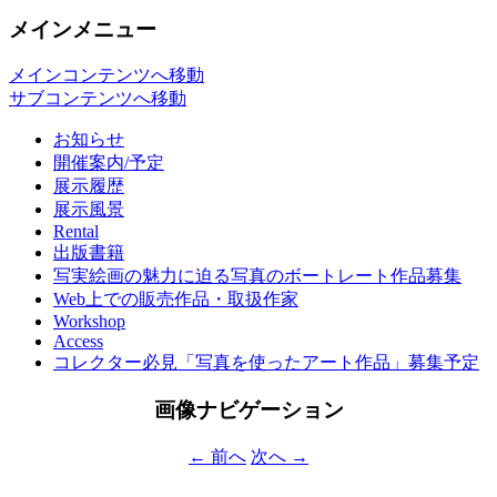
メインメニュー
メインコンテンツへ移動
サブコンテンツへ移動
お知らせ
開催案内/予定
展示履歴
展示風景
Rental
出版書籍
写実絵画の魅力に迫る写真のボートレート作品募集
Web上での販売作品・取扱作家
Workshop
Access
コレクター必見「写真を使ったアート作品」募集予定
画像ナビゲーション
← 前へ
次へ →